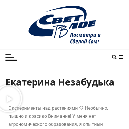
Светлое ТВ Медиа
Светлое ТВ — уютный семейный телеканал!
Екатерина Незабудька
Эксперименты над растениями 💚 Необычно,
пышно и красиво Внимание! У меня нет
агрономического образования, я опытный